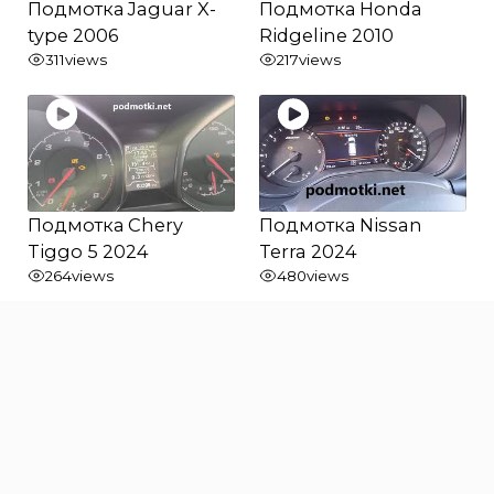
Подмотка Jaguar X-
Подмотка Honda
type 2006
Ridgeline 2010
311
views
217
views
Подмотка Chery
Подмотка Nissan
Tiggo 5 2024
Terra 2024
264
views
480
views
Подмотка Peugeot
Подмотка Renault
Landtrek 2023
Megan 4 2024
645
views
745
views