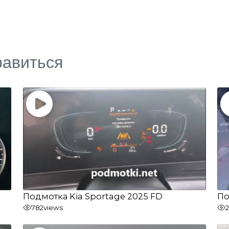
равиться
Подмотка Kia Sportage 2025 FD
По
782
views