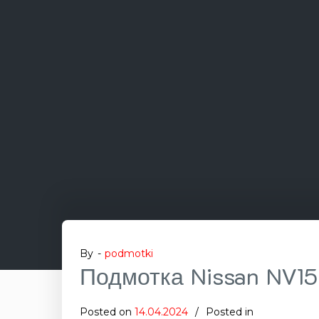
By -
podmotki
Подмотка Nissan NV1
Posted on
14.04.2024
Posted in