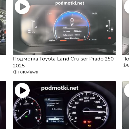
Подмотка Toyota Land Cruiser Prado 250
По
2025
1 018
views