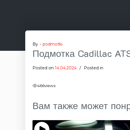
By -
podmotki
Подмотка Cadillac AT
Posted on
14.04.2024
Posted in
466
views
Вам также может пон