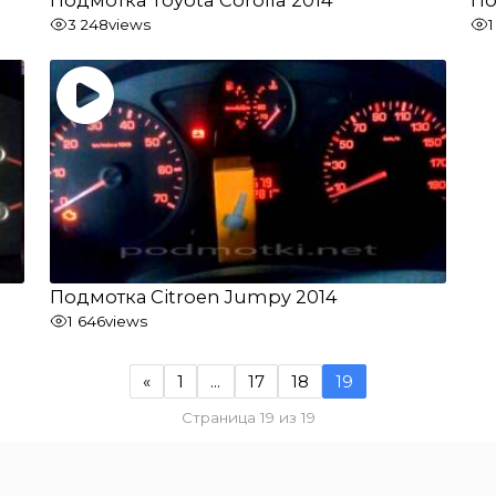
3 248
views
Подмотка Citroen Jumpy 2014
1 646
views
«
1
…
17
18
19
Страница 19 из 19