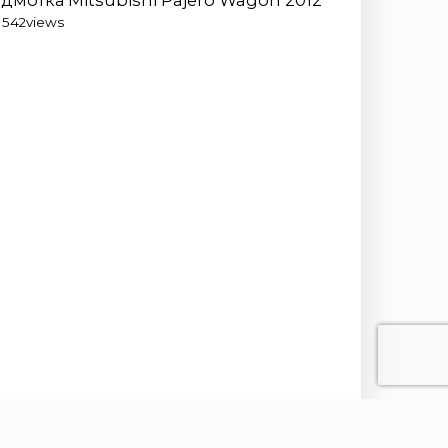
1 542
views