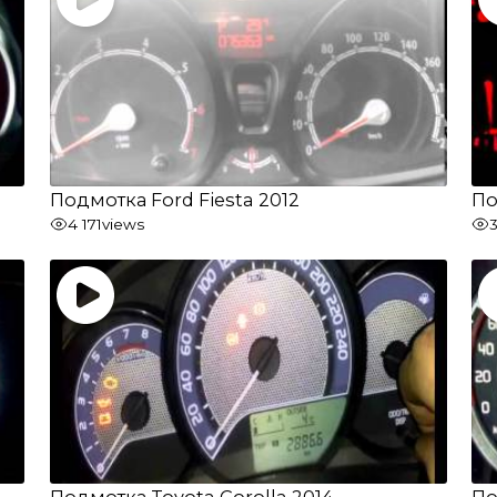
Подмотка Ford Fiesta 2012
По
4 171
views
3
Подмотка Toyota Corolla 2014
По