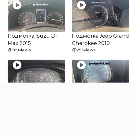
Подмотка Isuzu D-
Подмотка Jeep Grand
Max 2015
Cherokee 2010
919
views
253
views
Подмотка Jaguar X-
Подмотка Honda
type 2006
Ridgeline 2010
311
views
217
views