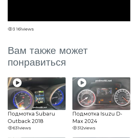
3 161
views
Вам также может
понравиться
Подмотка Subaru
Подмотка Isuzu D-
Outback 2018
Max 2024
631
views
312
views