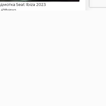
дмотка Seat Ibiza 2023
2 498
views
дмотка Hyundai SantaFe 2023
610
views