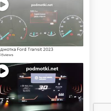
дмотка Ford Transit 2023
415
views