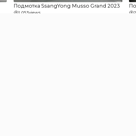
Подмотка SsangYong Musso Grand 2023
По
1 053
views
Подмотка JAC N120 NEW 2023
По
822
views
«
1
2
3
4
5
…
19
»
Страница 3 из 19