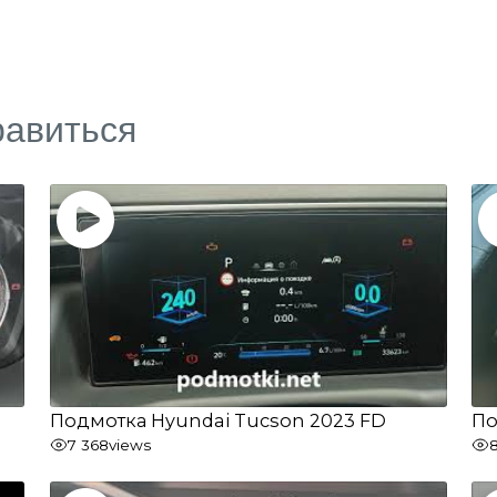
равиться
Подмотка Hyundai Tucson 2023 FD
По
7 368
views