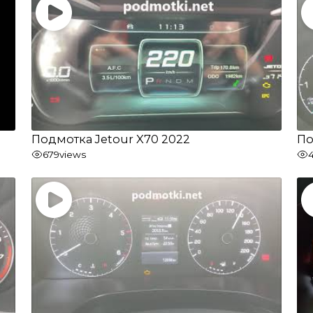
Подмотка Jetour X70 2022
По
679
views