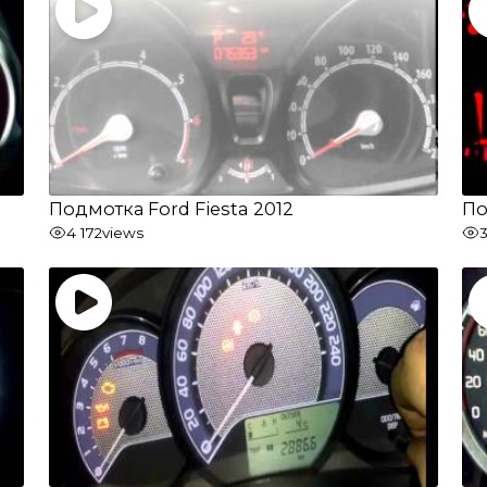
Подмотка Ford Fiesta 2012
По
4 172
views
3