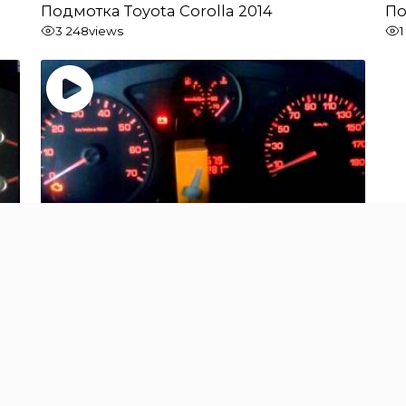
Подмотка Toyota Corolla 2014
По
3 248
views
Подмотка Citroen Jumpy 2014
1 646
views
«
1
…
17
18
19
Страница 19 из 19