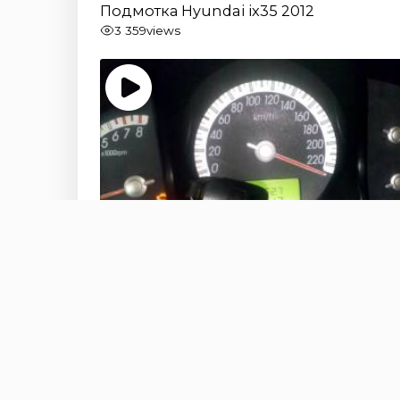
Подмотка Hyundai ix35 2012
3 359
views
Подмотка Kia Sportage 2007
2 261
views