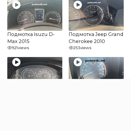
Подмотка Isuzu D-
Подмотка Jeep Grand
Max 2015
Cherokee 2010
921
views
253
views
Подмотка Jaguar X-
Подмотка Honda
type 2006
Ridgeline 2010
311
views
217
views