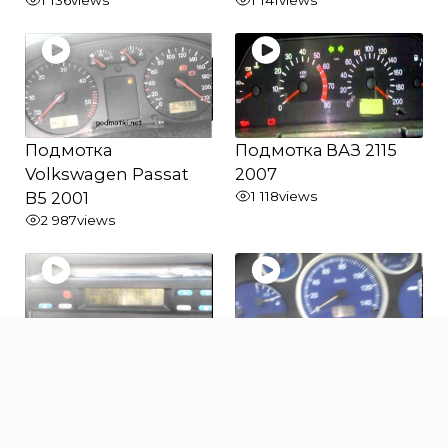
1 136
views
1 141
views
Подмотка
Подмотка ВАЗ 2115
Volkswagen Passat
2007
B5 2001
1 118
views
2 987
views
Подмотка тахографа
Подмотка ХАЗ (
Kienzle MTCO 1324
Анторус ) 3250 2010
1 366
views
948
views