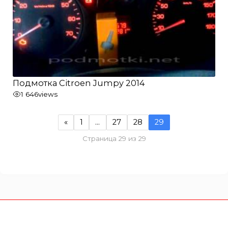
Подмотка Citroen Jumpy 2014
1 646
views
«
1
…
27
28
29
Страница 29 из 29